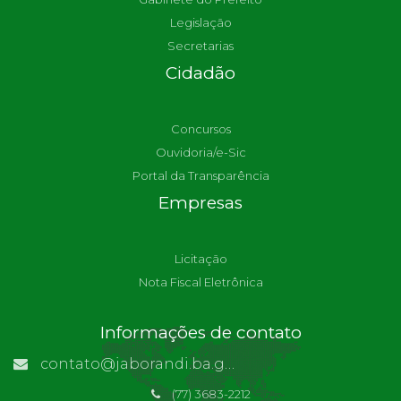
Legislação
Secretarias
Cidadão
Concursos
Ouvidoria/e-Sic
Portal da Transparência
Empresas
Licitação
Nota Fiscal Eletrônica
Informações de contato
contato@jaborandi.ba.gov.br | Funcionário Responsável: Ronaldo Da Paz Dourado
(77) 3683-2212