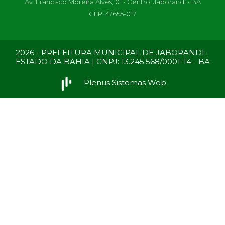
Av. Francisco Moreira Alves, 01 - Centro, Jaborandi - BA
CEP: 47655-017
2026 - PREFEITURA MUNICIPAL DE JABORANDI -
ESTADO DA BAHIA | CNPJ: 13.245.568/0001-14 - BA
Plenus Sistemas Web