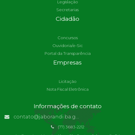
Legislação
Secretarias
Cidadão
Concursos
Ouvidoria/e-Sic
Portal da Transparência
Empresas
Licitação
Nota Fiscal Eletrônica
Informações de contato
contato@jaborandi.ba.gov.br | Funcionário Responsável: Ronaldo Da Paz Dourado
(77) 3683-2212