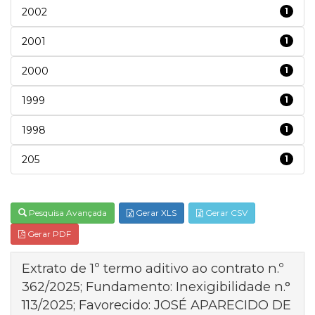
2002
1
2001
1
2000
1
1999
1
1998
1
205
1
Pesquisa Avançada
Gerar XLS
Gerar CSV
Gerar PDF
Extrato de 1º termo aditivo ao contrato n.º
362/2025; Fundamento: Inexigibilidade n.°
113/2025; Favorecido: JOSÉ APARECIDO DE