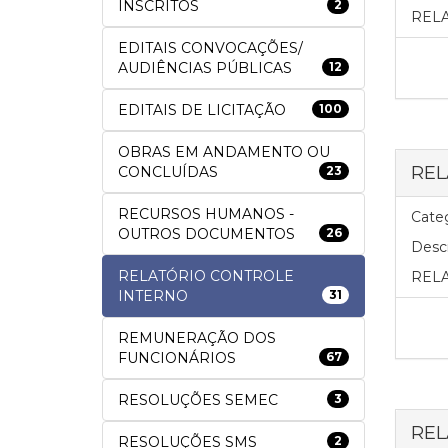
INSCRITOS
2
REL
EDITAIS CONVOCAÇÕES/
AUDIÊNCIAS PÚBLICAS
12
EDITAIS DE LICITAÇÃO
100
OBRAS EM ANDAMENTO OU
REL
CONCLUÍDAS
23
RECURSOS HUMANOS -
Categ
OUTROS DOCUMENTOS
26
Descr
RELATÓRIO CONTROLE
REL
INTERNO
31
REMUNERAÇÃO DOS
FUNCIONÁRIOS
67
RESOLUÇÕES SEMEC
3
REL
RESOLUÇÕES SMS
2