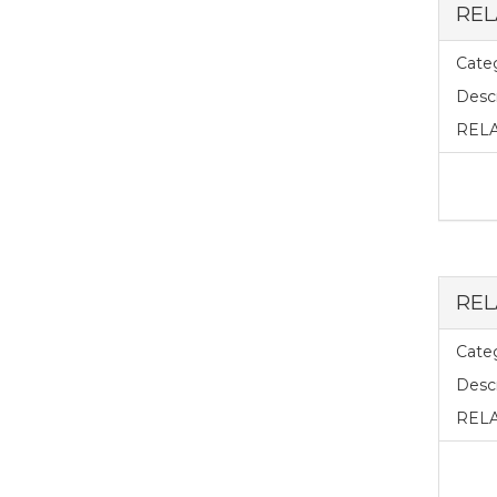
REL
Categ
Descr
RELA
REL
Categ
Descr
RELA