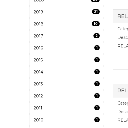
2019
21
REL
2018
10
Categ
2017
2
Descr
RELA
2016
1
2015
1
2014
1
2013
1
REL
2012
1
Categ
2011
1
Descr
2010
1
RELA