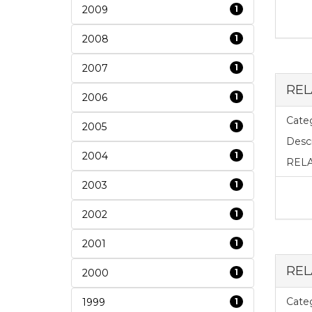
2009
1
2008
1
2007
1
REL
2006
1
Categ
2005
1
Descr
2004
1
RELA
2003
1
2002
1
2001
1
REL
2000
1
Categ
1999
1