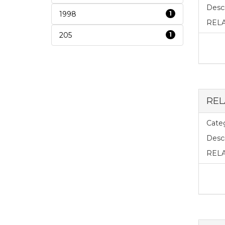
Descr
1998
1
RELA
205
1
REL
Categ
Descr
REL