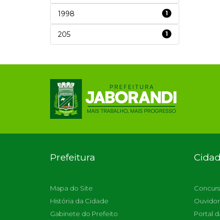
1998
1
205
1
Prefeitura
Cida
Mapa do Site
Concurs
História da Cidade
Ouvidor
Gabinete do Prefeito
Portal d