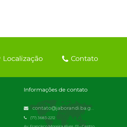
Localização
Contato
Informações de contato
contato@jaborandi.ba.gov.br | Funcionário Responsável: Ronaldo Da Paz Dourado
(77) 3683-2212
Av. Francisco Moreira Alves, 01 - Centro,