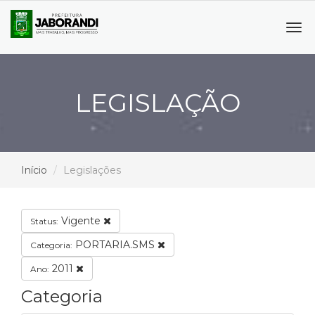
Tog
navi
LEGISLAÇÃO
Início
Legislações
Vigente
Status:
PORTARIA.SMS
Categoria:
2011
Ano:
Categoria