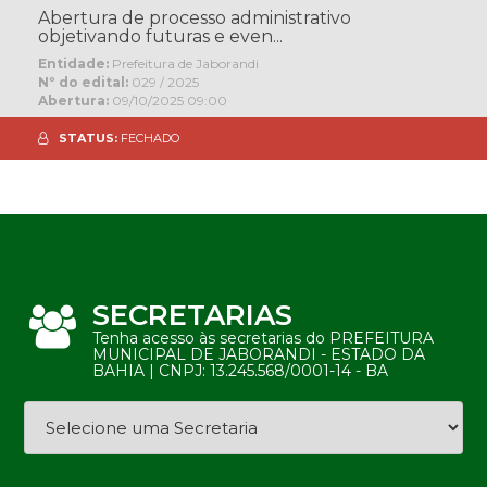
Abertura de processo administrativo
objetivando futuras e even...
Entidade:
Prefeitura de Jaborandi
Nº do edital:
029 / 2025
Abertura:
09/10/2025 09:00
STATUS:
FECHADO
SECRETARIAS
Tenha acesso às secretarias do PREFEITURA
MUNICIPAL DE JABORANDI - ESTADO DA
BAHIA | CNPJ: 13.245.568/0001-14 - BA