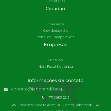
Secretarias
Cidadão
Concursos
Ouvidoria/e-Sic
Portal da Transparência
Empresas
Licitação
Nota Fiscal Eletrônica
Informações de contato
contato@jaborandi.ba.gov.br | Funcionário Responsável: Ronaldo Da Paz Dourado
(77) 3683-2212
Av. Francisco Moreira Alves, 01 - Centro, Jaborandi - BA
CEP: 47655-017