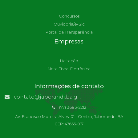
Concursos
Ouvidoria/e-Sic
Portal da Transparência
Empresas
Licitação
Nota Fiscal Eletrônica
Informações de contato
contato@jaborandi.ba.gov.br | Funcionário Responsável: Ronaldo Da Paz Dourado
(77) 3683-2212
Av. Francisco Moreira Alves, 01 - Centro, Jaborandi - BA
CEP: 47655-017