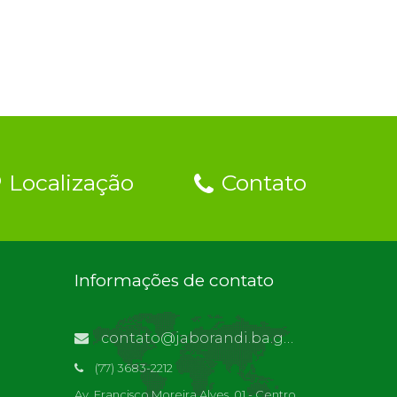
Localização
Contato
Informações de contato
contato@jaborandi.ba.gov.br | Funcionário Responsável: Ronaldo Da Paz Dourado
(77) 3683-2212
Av. Francisco Moreira Alves, 01 - Centro,