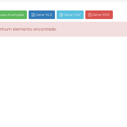
uisa Avançada
Gerar XLS
Gerar CSV
Gerar PDF
nhum elemento encontrado.