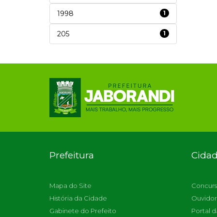
1998
1
205
1
Prefeitura
Cida
Mapa do Site
Concurs
História da Cidade
Ouvidor
Gabinete do Prefeito
Portal d