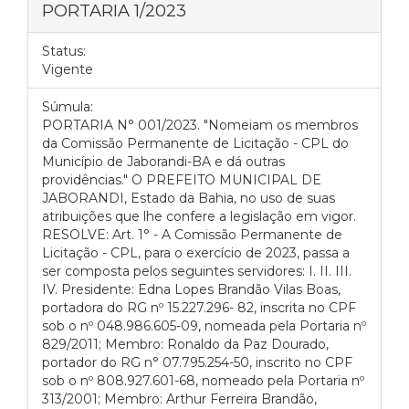
PORTARIA 1/2023
Status:
Vigente
Súmula:
PORTARIA N° 001/2023. "Nomeiam os membros
da Comissão Permanente de Licitação - CPL do
Município de Jaborandi-BA e dá outras
providências." O PREFEITO MUNICIPAL DE
JABORANDI, Estado da Bahia, no uso de suas
atribuições que lhe confere a legislação em vigor.
RESOLVE: Art. 1° - A Comissão Permanente de
Licitação - CPL, para o exercício de 2023, passa a
ser composta pelos seguintes servidores: I. II. III.
IV. Presidente: Edna Lopes Brandão Vilas Boas,
portadora do RG nº 15.227.296- 82, inscrita no CPF
sob o nº 048.986.605-09, nomeada pela Portaria nº
829/2011; Membro: Ronaldo da Paz Dourado,
portador do RG n° 07.795.254-50, inscrito no CPF
sob o nº 808.927.601-68, nomeado pela Portaria nº
313/2001; Membro: Arthur Ferreira Brandão,