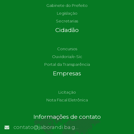
Gabinete do Prefeito
Legislação
Secretarias
Cidadão
Concursos
Ouvidoria/e-Sic
Portal da Transparência
Empresas
Licitação
Nota Fiscal Eletrônica
Informações de contato
contato@jaborandi.ba.gov.br | Funcionário Responsável: Ronaldo Da Paz Dourado