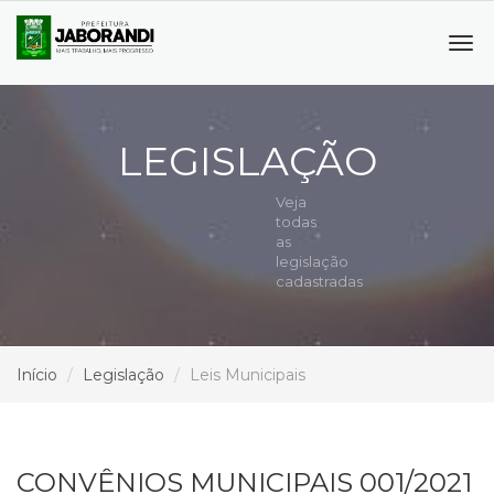
Tog
navi
LEGISLAÇÃO
Veja
todas
as
legislação
cadastradas
Início
Legislação
Leis Municipais
CONVÊNIOS MUNICIPAIS 001/2021