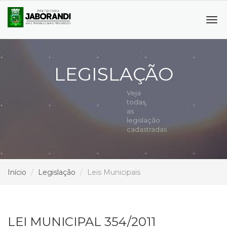
Tog
navi
LEGISLAÇÃO
Veja
todas
as
legislação
cadastradas
Início
Legislação
Leis Municipais
LEI MUNICIPAL 354/2011