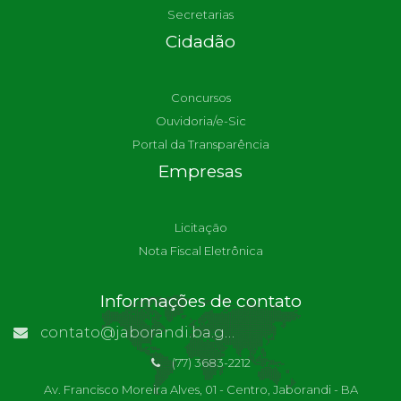
Secretarias
Cidadão
Concursos
Ouvidoria/e-Sic
Portal da Transparência
Empresas
Licitação
Nota Fiscal Eletrônica
Informações de contato
contato@jaborandi.ba.gov.br | Funcionário Responsável: Ronaldo Da Paz Dourado
(77) 3683-2212
Av. Francisco Moreira Alves, 01 - Centro, Jaborandi - BA