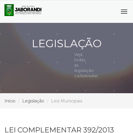
Tog
navi
LEGISLAÇÃO
Veja
todas
as
legislação
cadastradas
Início
Legislação
Leis Municipais
LEI COMPLEMENTAR 392/2013