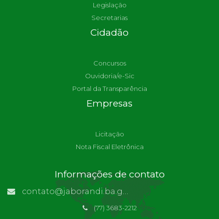
Legislação
Secretarias
Cidadão
Concursos
Ouvidoria/e-Sic
Portal da Transparência
Empresas
Licitação
Nota Fiscal Eletrônica
Informações de contato
contato@jaborandi.ba.gov.br | Funcionário Responsável: Ronaldo Da Paz Dourado
(77) 3683-2212