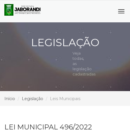
Tog
navi
LEGISLAÇÃO
Veja
todas
as
legislação
cadastradas
Início
Legislação
Leis Municipais
LEI MUNICIPAL 496/2022