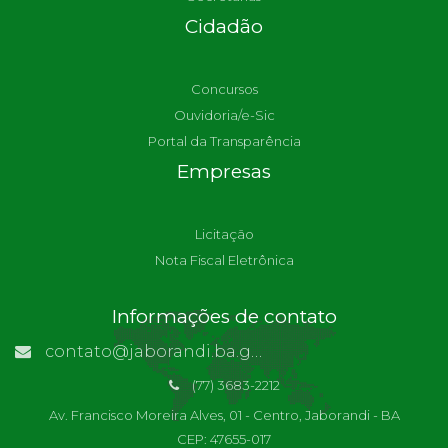
Cidadão
Concursos
Ouvidoria/e-Sic
Portal da Transparência
Empresas
Licitação
Nota Fiscal Eletrônica
Informações de contato
contato@jaborandi.ba.gov.br | Funcionário Responsável: Ronaldo Da Paz Dourado
(77) 3683-2212
Av. Francisco Moreira Alves, 01 - Centro, Jaborandi - BA
CEP: 47655-017