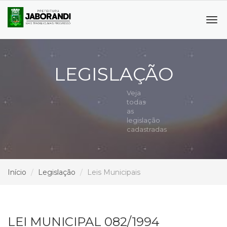
Tog
navi
LEGISLAÇÃO
Veja
todas
as
legislação
cadastradas
Início
Legislação
Leis Municipais
LEI MUNICIPAL 082/1994