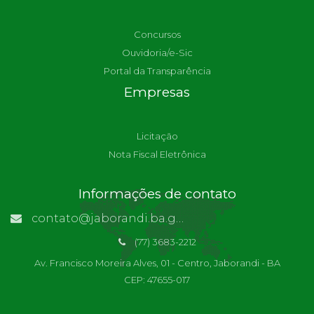
Concursos
Ouvidoria/e-Sic
Portal da Transparência
Empresas
Licitação
Nota Fiscal Eletrônica
Informações de contato
contato@jaborandi.ba.gov.br | Funcionário Responsável: Ronaldo Da Paz Dourado
(77) 3683-2212
Av. Francisco Moreira Alves, 01 - Centro, Jaborandi - BA
CEP: 47655-017