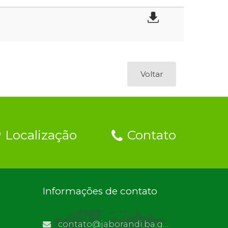
Voltar
Localização
Contato
Informações de contato
contato@jaborandi.ba.gov.br | Funcionário Responsável: Ronaldo Da Paz Dourado