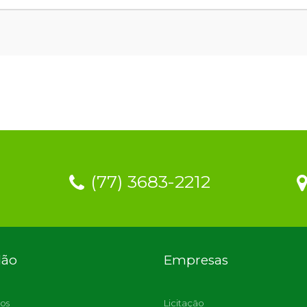
(77) 3683-2212
dão
Empresas
os
Licitação