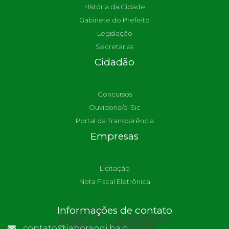
História da Cidade
Gabinete do Prefeito
Legislação
Secretarias
Cidadão
Concursos
Ouvidoria/e-Sic
Portal da Transparência
Empresas
Licitação
Nota Fiscal Eletrônica
Informações de contato
contato@jaborandi.ba.gov.br | Funcionário Responsável: Ronaldo Da Paz Dourado