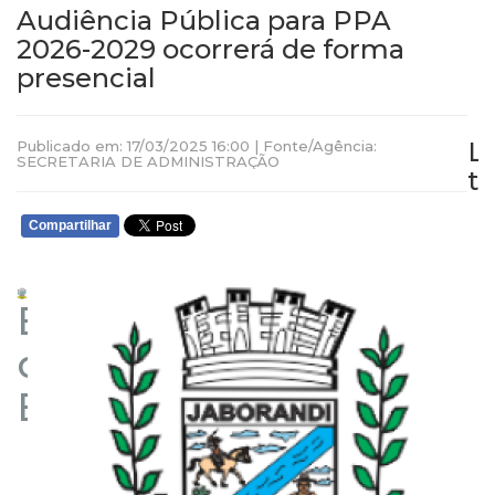
Audiência Pública para PPA
2026-2029 ocorrerá de forma
presencial
L
Publicado em: 17/03/2025 16:00 | Fonte/Agência:
SECRETARIA DE ADMINISTRAÇÃO
t
Compartilhar
Estado
da
Bahia