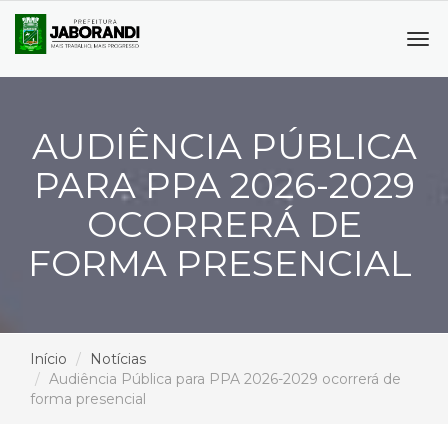
Tog
navi
AUDIÊNCIA PÚBLICA
PARA PPA 2026-2029
OCORRERÁ DE
FORMA PRESENCIAL
Início
Notícias
Audiência Pública para PPA 2026-2029 ocorrerá de
forma presencial