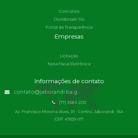
Concursos
Ouvidoria/e-Sic
Portal da Transparência
Empresas
Licitação
Nota Fiscal Eletrônica
Informações de contato
contato@jaborandi.ba.gov.br | Funcionário Responsável: Ronaldo Da Paz Dourado
(77) 3683-2212
Av. Francisco Moreira Alves, 01 - Centro, Jaborandi - BA
CEP: 47655-017