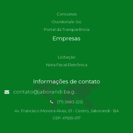
Concursos
Ouvidoria/e-Sic
Portal da Transparência
Empresas
Licitação
Nota Fiscal Eletrônica
Informações de contato
contato@jaborandi.ba.gov.br | Funcionário Responsável: Ronaldo Da Paz Dourado
(77) 3683-2212
Av. Francisco Moreira Alves, 01 - Centro, Jaborandi - BA
CEP: 47655-017