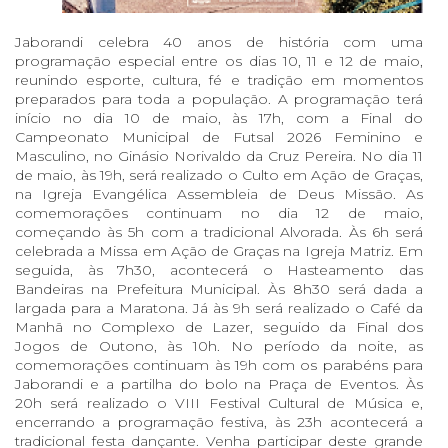
Jaborandi celebra 40 anos de história com uma
programação especial entre os dias 10, 11 e 12 de maio,
reunindo esporte, cultura, fé e tradição em momentos
preparados para toda a população. A programação terá
início no dia 10 de maio, às 17h, com a Final do
Campeonato Municipal de Futsal 2026 Feminino e
Masculino, no Ginásio Norivaldo da Cruz Pereira. No dia 11
de maio, às 19h, será realizado o Culto em Ação de Graças,
na Igreja Evangélica Assembleia de Deus Missão. As
comemorações continuam no dia 12 de maio,
começando às 5h com a tradicional Alvorada. Às 6h será
celebrada a Missa em Ação de Graças na Igreja Matriz. Em
seguida, às 7h30, acontecerá o Hasteamento das
Bandeiras na Prefeitura Municipal. Às 8h30 será dada a
largada para a Maratona. Já às 9h será realizado o Café da
Manhã no Complexo de Lazer, seguido da Final dos
Jogos de Outono, às 10h. No período da noite, as
comemorações continuam às 19h com os parabéns para
Jaborandi e a partilha do bolo na Praça de Eventos. Às
20h será realizado o VIII Festival Cultural de Música e,
encerrando a programação festiva, às 23h acontecerá a
tradicional festa dançante. Venha participar deste grande