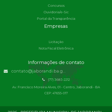
Concursos
Ouvidoria/e-Sic
Portal da Transparência
Empresas
Licitação
Nota Fiscal Eletrônica
Informações de contato
contato@jaborandi.ba.gov.br | Funcionário Responsável: Ronaldo Da Paz Dourado
(77) 3683-2212
Av. Francisco Moreira Alves, 01 - Centro, Jaborandi - BA
CEP: 47655-017