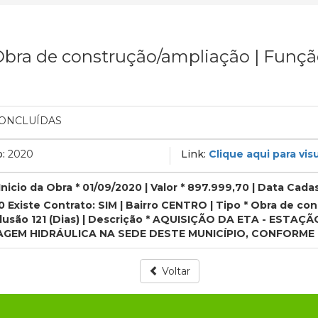
 Obra de construção/ampliação | Funç
ONCLUÍDAS
:
2020
Link:
Clique aqui para visu
Inicio da Obra * 01/09/2020 | Valor * 897.999,70 | Data Cad
0 Existe Contrato: SIM | Bairro CENTRO | Tipo * Obra de co
nclusão 121 (Dias) | Descrição * AQUISIÇÃO DA ETA - E
GEM HIDRÁULICA NA SEDE DESTE MUNICÍPIO, CONFORME 
Voltar