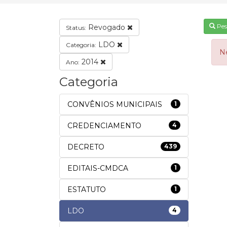
Pes
Revogado
Status:
LDO
Categoria:
N
2014
Ano:
Categoria
CONVÊNIOS MUNICIPAIS
1
CREDENCIAMENTO
4
DECRETO
439
EDITAIS-CMDCA
1
ESTATUTO
1
LDO
4