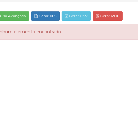
uisa Avançada
Gerar XLS
Gerar CSV
Gerar PDF
nhum elemento encontrado.