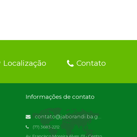
Localização
Contato
Informações de contato
contato@jaborandi.ba.gov.br | Funcionário Responsável: Ronaldo Da Paz Dourado
(77) 3683-2212
Av. Francisco Moreira Alves, 01 - Centro,