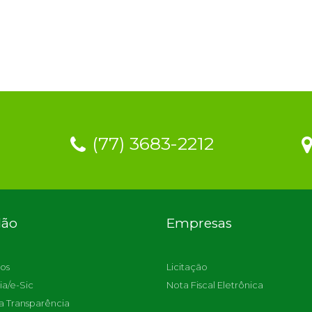
(77) 3683-2212
dão
Empresas
os
Licitação
ia/e-Sic
Nota Fiscal Eletrônica
a Transparência