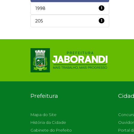
1998
1
205
1
Prefeitura
Cida
Mapa do Site
Concurs
História da Cidade
Ouvidor
Gabinete do Prefeito
Portal d