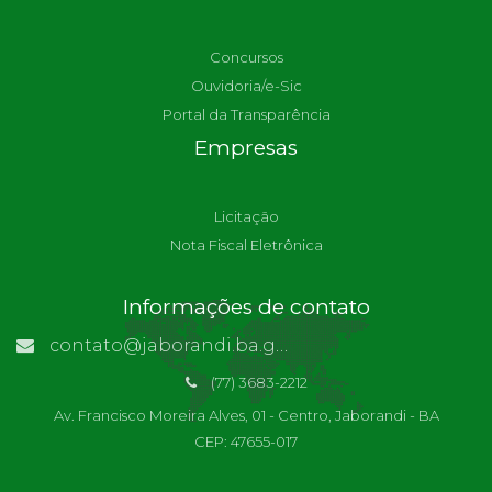
Concursos
Ouvidoria/e-Sic
Portal da Transparência
Empresas
Licitação
Nota Fiscal Eletrônica
Informações de contato
contato@jaborandi.ba.gov.br | Funcionário Responsável: Ronaldo Da Paz Dourado
(77) 3683-2212
Av. Francisco Moreira Alves, 01 - Centro, Jaborandi - BA
CEP: 47655-017