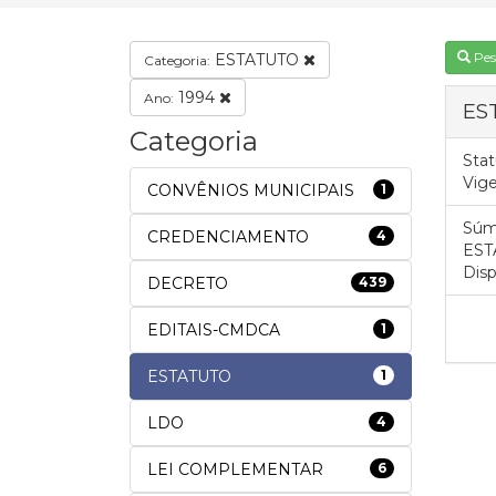
Pes
ESTATUTO
Categoria:
1994
Ano:
ES
Categoria
Stat
Vig
CONVÊNIOS MUNICIPAIS
1
Súm
CREDENCIAMENTO
4
EST
Disp
DECRETO
439
EDITAIS-CMDCA
1
ESTATUTO
1
LDO
4
LEI COMPLEMENTAR
6