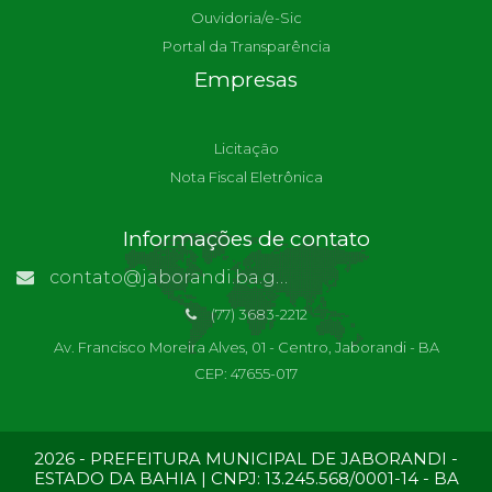
Ouvidoria/e-Sic
Portal da Transparência
Empresas
Licitação
Nota Fiscal Eletrônica
Informações de contato
contato@jaborandi.ba.gov.br | Funcionário Responsável: Ronaldo Da Paz Dourado
(77) 3683-2212
Av. Francisco Moreira Alves, 01 - Centro, Jaborandi - BA
CEP: 47655-017
2026 - PREFEITURA MUNICIPAL DE JABORANDI -
ESTADO DA BAHIA | CNPJ: 13.245.568/0001-14 - BA