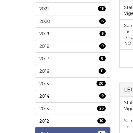
Stat
2021
15
Vig
2020
6
Súm
Lei
2019
5
PEQ
NO 
2018
9
2017
8
2016
11
2015
20
LEI
2014
9
Stat
2013
25
Vig
Súm
2012
10
Lei 