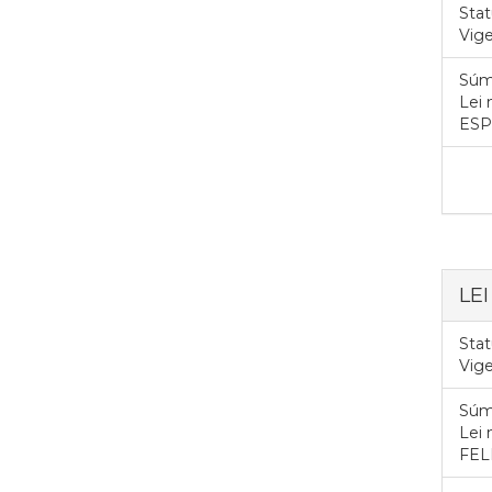
Stat
Vig
Súm
Lei
ESP
LEI
Stat
Vig
Súm
Lei
FEL