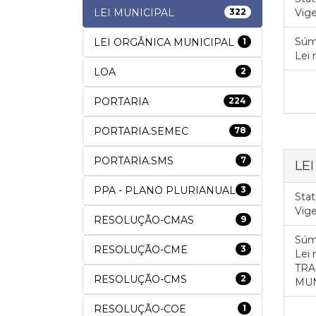
LEI MUNICIPAL
322
Vig
Súm
LEI ORGÂNICA MUNICIPAL
1
Lei 
LOA
2
PORTARIA
224
PORTARIA.SEMEC
78
PORTARIA.SMS
7
LEI
PPA - PLANO PLURIANUAL
3
Stat
Vig
RESOLUÇÃO-CMAS
9
Súm
RESOLUÇÃO-CME
3
Lei
TRA
RESOLUÇÃO-CMS
2
MUN
RESOLUÇÃO-COE
1