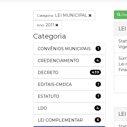
Pes
LEI MUNICIPAL
Categoria:
2011
Ano:
LEI
Categoria
Stat
Vig
CONVÊNIOS MUNICIPAIS
1
Súm
CREDENCIAMENTO
4
Lei 
Fina
DECRETO
439
EDITAIS-CMDCA
1
ESTATUTO
1
LDO
4
LEI
LEI COMPLEMENTAR
6
Stat