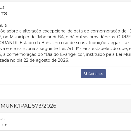
us:
ente
ula:
õe sobre a alteração excepcional da data de comemoração do “
6, no Município de Jaborandi-BA, e dá outras providências. O
RANDI, Estado da Bahia, no uso de suas atribuições legais, faz
va e ele sanciona a seguinte Lei: Art. 1º - Fica estabelecido qu
, a comemoração do “Dia do Evangélico”, instituído pela Lei Muni
izada no dia 22 de agosto de 2026.
Detalhes
I MUNICIPAL 573/2026
us:
ente