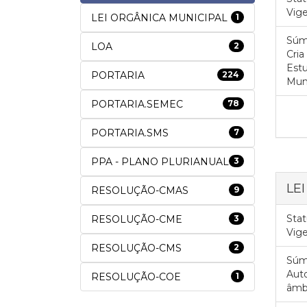
Vig
LEI ORGÂNICA MUNICIPAL
1
Súm
LOA
2
Cria
Est
PORTARIA
224
Muni
PORTARIA.SEMEC
78
PORTARIA.SMS
7
PPA - PLANO PLURIANUAL
3
LE
RESOLUÇÃO-CMAS
9
Stat
RESOLUÇÃO-CME
3
Vig
RESOLUÇÃO-CMS
2
Súm
Auto
RESOLUÇÃO-COE
1
âmbi