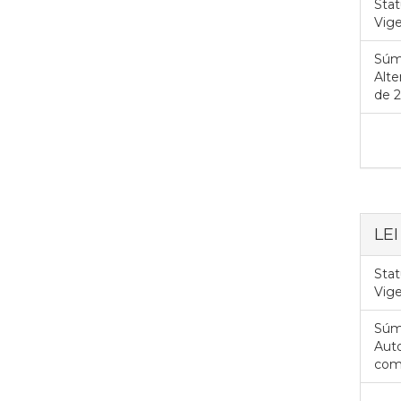
Stat
Vig
Súm
Alte
de 2
LE
Stat
Vig
Súm
Auto
com 