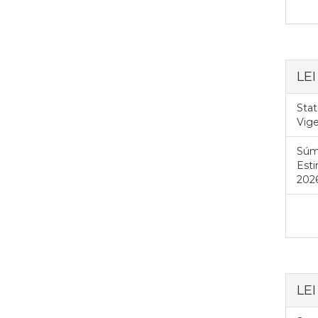
LE
Stat
Vig
Súm
Esti
2026
LE