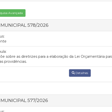
quisa Avançada
I MUNICIPAL 578/2026
us:
ente
ula:
õe sobre as diretrizes para a elaboração da Lei Orçamentária par
as providências.
Detalhes
I MUNICIPAL 577/2026
us: