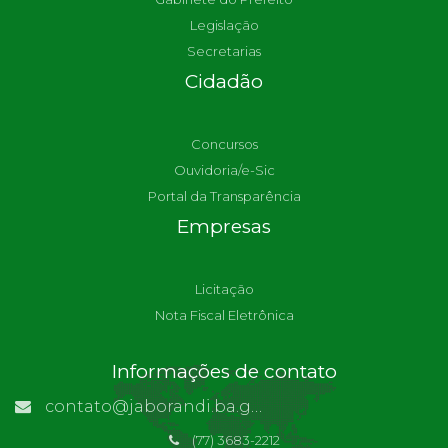
Legislação
Secretarias
Cidadão
Concursos
Ouvidoria/e-Sic
Portal da Transparência
Empresas
Licitação
Nota Fiscal Eletrônica
Informações de contato
contato@jaborandi.ba.gov.br | Funcionário Responsável: Ronaldo Da Paz Dourado
(77) 3683-2212