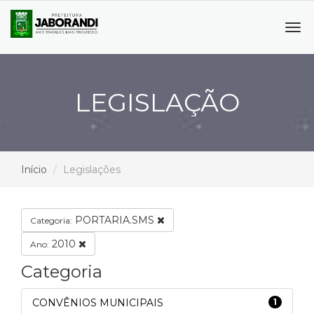
Tog
navi
LEGISLAÇÃO
Início
Legislações
PORTARIA.SMS
Categoria:
2010
Ano:
Categoria
CONVÊNIOS MUNICIPAIS
1