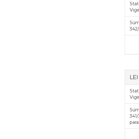
Stat
Vig
Súm
342/
LEI
Stat
Vig
Súm
341/
para