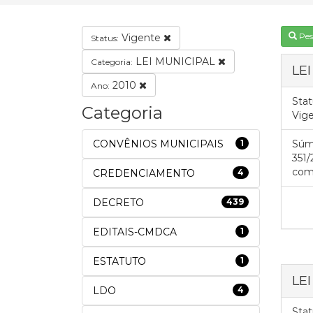
Pes
Vigente
Status:
LEI MUNICIPAL
Categoria:
LEI
2010
Ano:
Stat
Categoria
Vig
CONVÊNIOS MUNICIPAIS
1
Súm
351/
comi
CREDENCIAMENTO
4
DECRETO
439
EDITAIS-CMDCA
1
ESTATUTO
1
LEI
LDO
4
Stat