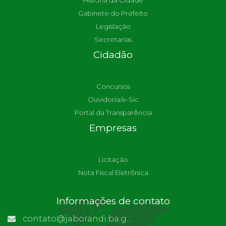
História da Cidade
Gabinete do Prefeito
Legislação
Secretarias
Cidadão
Concursos
Ouvidoria/e-Sic
Portal da Transparência
Empresas
Licitação
Nota Fiscal Eletrônica
Informações de contato
contato@jaborandi.ba.gov.br | Funcionário Responsável: Ronaldo Da Paz Dourado