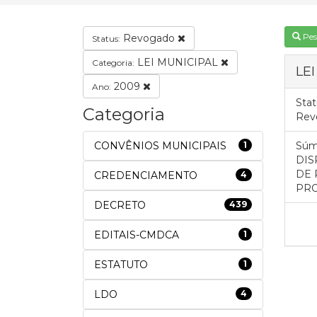
Pes
Revogado
Status:
LEI MUNICIPAL
Categoria:
LE
2009
Ano:
Stat
Categoria
Rev
CONVÊNIOS MUNICIPAIS
1
Súm
DIS
DE 
CREDENCIAMENTO
4
PRO
DECRETO
439
EDITAIS-CMDCA
1
ESTATUTO
1
LDO
4