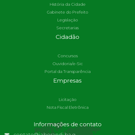
História da Cidade
Gabinete do Prefeito
Legislação
Secretarias
Cidadão
Concursos
Ouvidoria/e-Sic
Portal da Transparência
Empresas
Licitação
Nota Fiscal Eletrônica
Informações de contato
contato@jaborandi.ba.gov.br | Funcionário Responsável: Ronaldo Da Paz Dourado