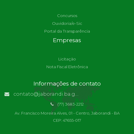
Concursos
Ouvidoria/e-Sic
Portal da Transparência
Empresas
Licitação
Nota Fiscal Eletrônica
Informações de contato
contato@jaborandi.ba.gov.br | Funcionário Responsável: Ronaldo Da Paz Dourado
(77) 3683-2212
Av. Francisco Moreira Alves, 01 - Centro, Jaborandi - BA
CEP: 47655-017