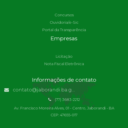
Concursos
Ouvidoria/e-Sic
Portal da Transparência
Empresas
Licitação
Nota Fiscal Eletrônica
Informações de contato
contato@jaborandi.ba.gov.br | Funcionário Responsável: Ronaldo Da Paz Dourado
(77) 3683-2212
Av. Francisco Moreira Alves, 01 - Centro, Jaborandi - BA
CEP: 47655-017