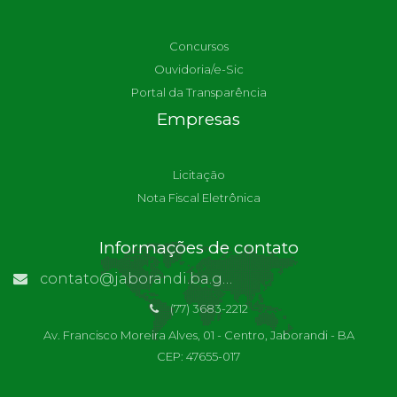
Concursos
Ouvidoria/e-Sic
Portal da Transparência
Empresas
Licitação
Nota Fiscal Eletrônica
Informações de contato
contato@jaborandi.ba.gov.br | Funcionário Responsável: Ronaldo Da Paz Dourado
(77) 3683-2212
Av. Francisco Moreira Alves, 01 - Centro, Jaborandi - BA
CEP: 47655-017