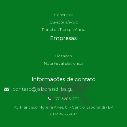
Concursos
Ouvidoria/e-Sic
Portal da Transparência
Empresas
Licitação
Nota Fiscal Eletrônica
Informações de contato
contato@jaborandi.ba.gov.br | Funcionário Responsável: Ronaldo Da Paz Dourado
(77) 3683-2212
Av. Francisco Moreira Alves, 01 - Centro, Jaborandi - BA
CEP: 47655-017