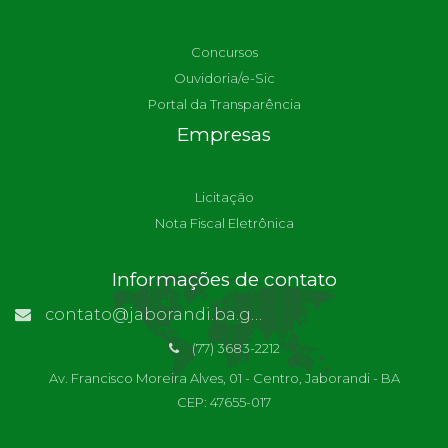
Concursos
Ouvidoria/e-Sic
Portal da Transparência
Empresas
Licitação
Nota Fiscal Eletrônica
Informações de contato
contato@jaborandi.ba.gov.br | Funcionário Responsável: Ronaldo Da Paz Dourado
(77) 3683-2212
Av. Francisco Moreira Alves, 01 - Centro, Jaborandi - BA
CEP: 47655-017