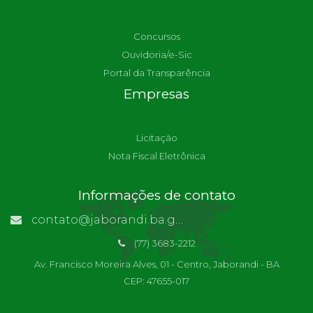
Concursos
Ouvidoria/e-Sic
Portal da Transparência
Empresas
Licitação
Nota Fiscal Eletrônica
Informações de contato
contato@jaborandi.ba.gov.br | Funcionário Responsável: Ronaldo Da Paz Dourado
(77) 3683-2212
Av. Francisco Moreira Alves, 01 - Centro, Jaborandi - BA
CEP: 47655-017