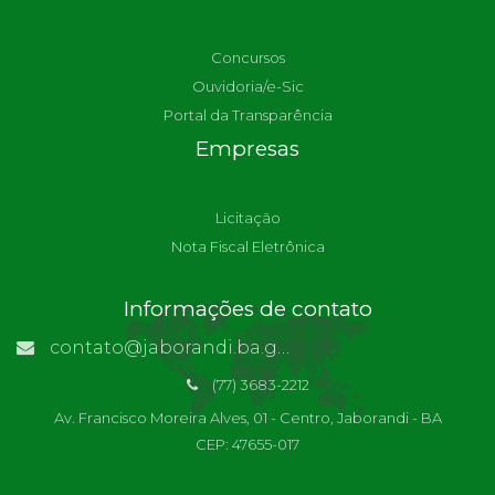
Concursos
Ouvidoria/e-Sic
Portal da Transparência
Empresas
Licitação
Nota Fiscal Eletrônica
Informações de contato
contato@jaborandi.ba.gov.br | Funcionário Responsável: Ronaldo Da Paz Dourado
(77) 3683-2212
Av. Francisco Moreira Alves, 01 - Centro, Jaborandi - BA
CEP: 47655-017