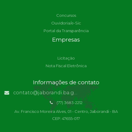
Concursos
Ouvidoria/e-Sic
Portal da Transparência
Empresas
Licitação
Nota Fiscal Eletrônica
Informações de contato
contato@jaborandi.ba.gov.br | Funcionário Responsável: Ronaldo Da Paz Dourado
(77) 3683-2212
Av. Francisco Moreira Alves, 01 - Centro, Jaborandi - BA
CEP: 47655-017