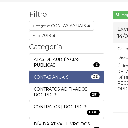
Filtro
Pesq
CONTAS ANUAIS
Categoria:
Exe
2019
14/
Ano:
Categoria
Categ
Descr
ATAS DE AUDIÊNCIAS
PÚBLICAS
6
Últi
RELA
CONTAS ANUAIS
26
DÉBI
REC
ORD
CONTRATOS ADITIVADOS |
DOC-PDF'S
291
CONTRATOS | DOC-PDF'S
1038
DÍVIDA ATIVA - LIVRO DOS