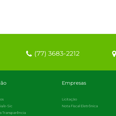
(77) 3683-2212
dão
Empresas
os
Licitação
ia/e-Sic
Nota Fiscal Eletrônica
a Transparência