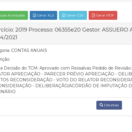
uisa Avançada
Gerar XLS
Gerar CSV
Gerar PDF
rcício: 2019 Processo: 06355e20 Gestor: ASSUERO
04/2021
oria:
CONTAS ANUAIS
ição:
ma Decisão do TCM: Aprovado com Ressalvas Pedido de Revisã
TOR APRECIAÇÃO - PARECER PRÉVIO APRECIAÇÃO - DEL
TOS RECONSIDERAÇÃO - VOTO DO RELATOR RECONSIDERA
ONSIDERAÇÃO - DELIBERAÇÃO/ACÓRDÃO DE IMPUTAÇÃO 
INÁRIO
Detalhes