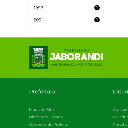
1998
1
205
1
Prefeitura
Cida
Mapa do Site
Concurs
História da Cidade
Ouvidor
Gabinete do Prefeito
Portal d