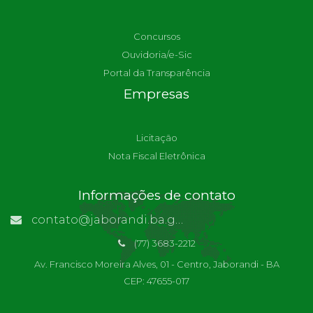
Concursos
Ouvidoria/e-Sic
Portal da Transparência
Empresas
Licitação
Nota Fiscal Eletrônica
Informações de contato
contato@jaborandi.ba.gov.br | Funcionário Responsável: Ronaldo Da Paz Dourado
(77) 3683-2212
Av. Francisco Moreira Alves, 01 - Centro, Jaborandi - BA
CEP: 47655-017