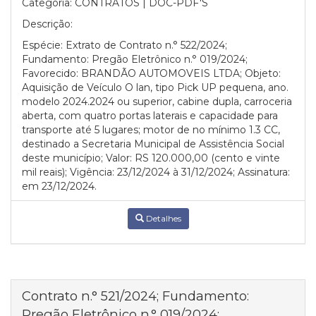
Categoria:
CONTRATOS | DOC-PDF'S
Descrição:
Espécie: Extrato de Contrato n.° 522/2024;
Fundamento: Pregão Eletrônico n.° 019/2024;
Favorecido: BRANDÃO AUTOMOVEIS LTDA; Objeto:
Aquisição de Veículo O lan, tipo Pick UP pequena, ano.
modelo 2024.2024 ou superior, cabine dupla, carroceria
aberta, com quatro portas laterais e capacidade para
transporte até 5 lugares; motor de no mínimo 1.3 CC,
destinado a Secretaria Municipal de Assistência Social
deste município; Valor: RS 120.000,00 (cento e vinte
mil reais); Vigência: 23/12/2024 à 31/12/2024; Assinatura:
em 23/12/2024.
Detalhes
Contrato n.° 521/2024; Fundamento:
Pregão Eletrônico n.° 019/2024;