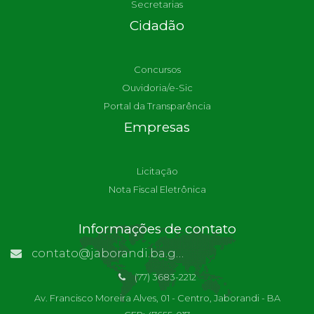
Secretarias
Cidadão
Concursos
Ouvidoria/e-Sic
Portal da Transparência
Empresas
Licitação
Nota Fiscal Eletrônica
Informações de contato
contato@jaborandi.ba.gov.br | Funcionário Responsável: Ronaldo Da Paz Dourado
(77) 3683-2212
Av. Francisco Moreira Alves, 01 - Centro, Jaborandi - BA