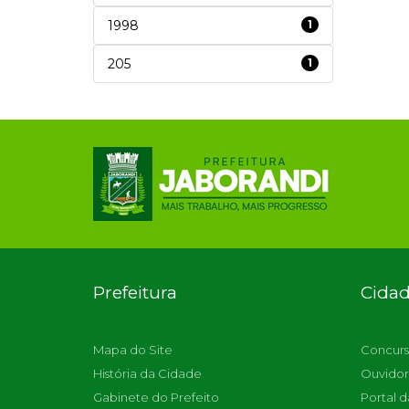
1998
1
205
1
Prefeitura
Cida
Mapa do Site
Concurs
História da Cidade
Ouvidor
Gabinete do Prefeito
Portal d