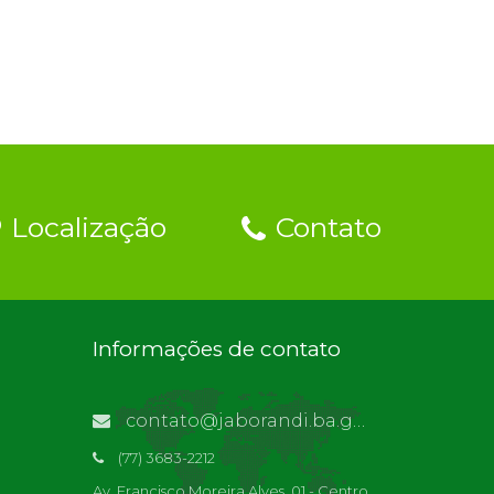
Localização
Contato
Informações de contato
contato@jaborandi.ba.gov.br | Funcionário Responsável: Ronaldo Da Paz Dourado
(77) 3683-2212
Av. Francisco Moreira Alves, 01 - Centro,