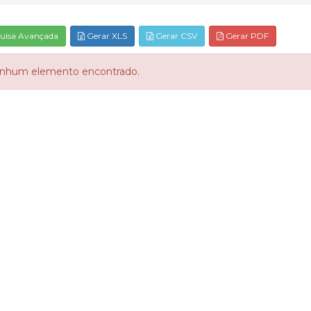
uisa Avançada
Gerar XLS
Gerar CSV
Gerar PDF
nhum elemento encontrado.