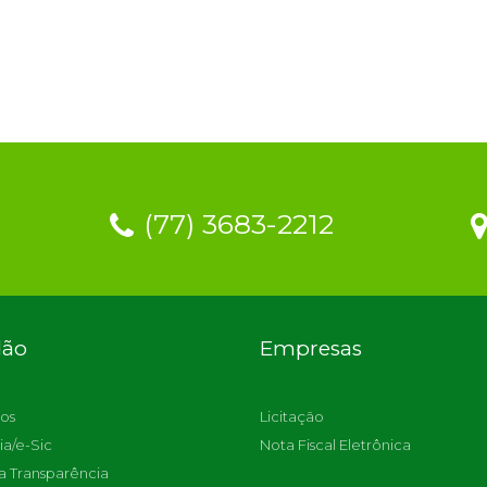
(77) 3683-2212
dão
Empresas
os
Licitação
ia/e-Sic
Nota Fiscal Eletrônica
a Transparência