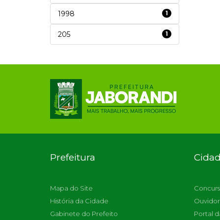
1998
1
205
1
Prefeitura
Cida
Mapa do Site
Concurs
História da Cidade
Ouvidor
Gabinete do Prefeito
Portal d