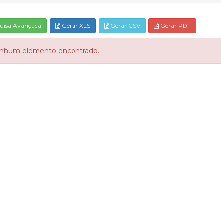
uisa Avançada
Gerar XLS
Gerar CSV
Gerar PDF
nhum elemento encontrado.