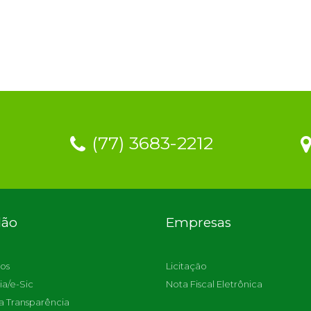
(77) 3683-2212
dão
Empresas
os
Licitação
ia/e-Sic
Nota Fiscal Eletrônica
a Transparência