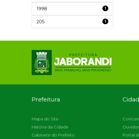
1998
1
205
1
Prefeitura
Cida
Mapa do Site
Concurs
História da Cidade
Ouvidor
Gabinete do Prefeito
Portal d