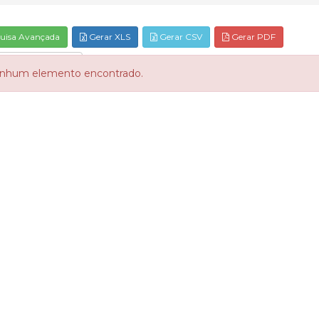
uisa Avançada
Gerar XLS
Gerar CSV
Gerar PDF
DOCUMENTOS
nhum elemento encontrado.