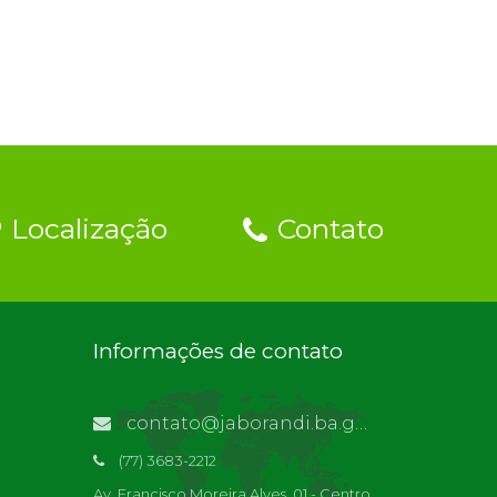
Localização
Contato
Informações de contato
contato@jaborandi.ba.gov.br | Funcionário Responsável: Ronaldo Da Paz Dourado
(77) 3683-2212
Av. Francisco Moreira Alves, 01 - Centro,