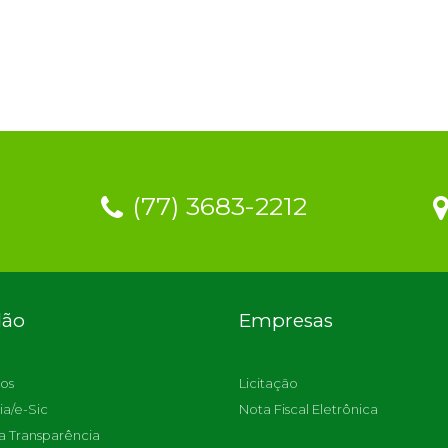
(77) 3683-2212
dão
Empresas
os
Licitação
ia/e-Sic
Nota Fiscal Eletrônica
a Transparência