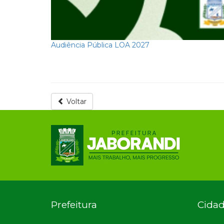
Audiência Pública LOA 2027
Programa de Recuperação Fiscal
Voltar
Prefeitura
Cida