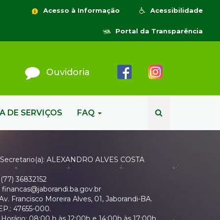
Acesso à Informação
Acessibilidade
Portal da Transparência
Ouvidoria
A DE SERVIÇOS
FAQ
Secretario(a): ALEXANDRO ALVES COSTA
(77) 36832152
financas@jaborandi.ba.gov.br
Av. Francisco Moreira Alves, 01, Jaborandi-BA.
EP.: 47655-000.
Horário: 08:00 h às 12:00h e 14:00h às 17:00h