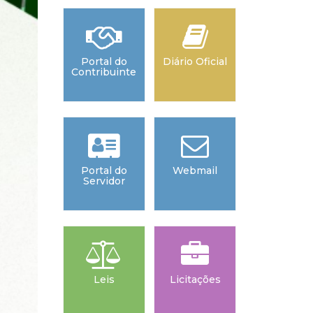
Portal do
Diário Oficial
Contribuinte
Portal do
Webmail
Servidor
Leis
Licitações