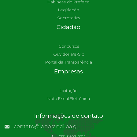
Gabinete do Prefeito
Legislação
Secretarias
Cidadão
Concursos
Ouvidoria/e-Sic
Portal da Transparência
Empresas
Licitação
Nota Fiscal Eletrônica
Informações de contato
contato@jaborandi.ba.gov.br | Funcionário Responsável: Ronaldo Da Paz Dourado
(77) 3683-2212